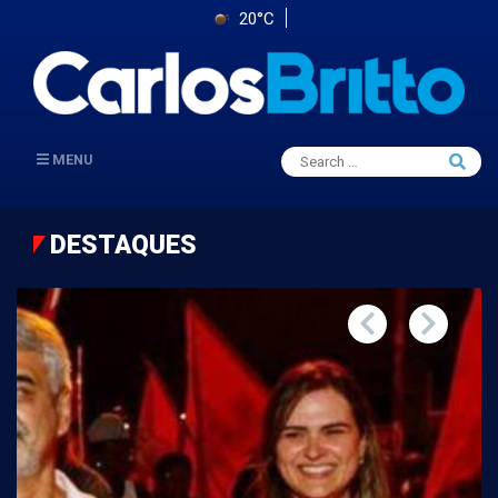
20°C
Search
MENU
Searc
for:
DESTAQUES