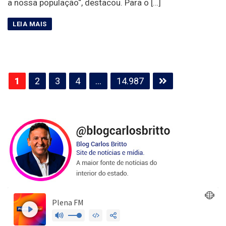
a nossa população“, destacou. Para o […]
Paginação
1
2
3
4
…
14.987
de
posts