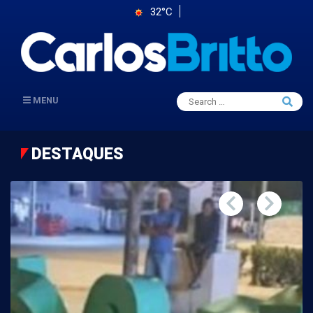
32°C
Search
MENU
Searc
for:
DESTAQUES