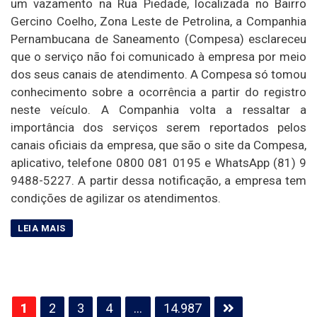
um vazamento na Rua Piedade, localizada no Bairro
Gercino Coelho, Zona Leste de Petrolina, a Companhia
Pernambucana de Saneamento (Compesa) esclareceu
que o serviço não foi comunicado à empresa por meio
dos seus canais de atendimento. A Compesa só tomou
conhecimento sobre a ocorrência a partir do registro
neste veículo. A Companhia volta a ressaltar a
importância dos serviços serem reportados pelos
canais oficiais da empresa, que são o site da Compesa,
aplicativo, telefone 0800 081 0195 e WhatsApp (81) 9
9488-5227. A partir dessa notificação, a empresa tem
condições de agilizar os atendimentos.
Paginação
1
2
3
4
…
14.987