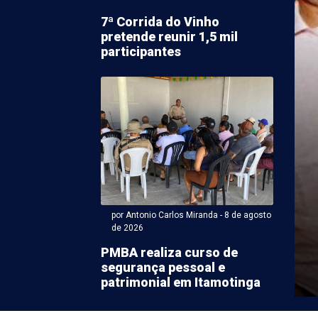
7ª Corrida do Vinho
pretende reunir 1,5 mil
participantes
 Antonio Carlos Miranda - 08 de agosto 2026 às 15:26
ização autua 10 falsos
ssores de educação
 em escolas de PE
por Antonio Carlos Miranda - 8 de agosto
de 2026
ue atuavam como educadoras físicas sem registro no
PMBA realiza curso de
onal de Educação Física da 12ª Região/Pernambuco
segurança pessoal e
ram ...
patrimonial em Itamotinga