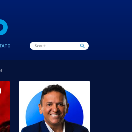
Search
TATO
Search
for:
16