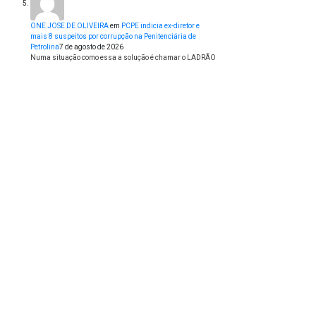
ONE JOSE DE OLIVEIRA
em
PCPE indicia ex-diretor e
mais 8 suspeitos por corrupção na Penitenciária de
Petrolina
7 de agosto de 2026
Numa situação como essa a solução é chamar o LADRÃO