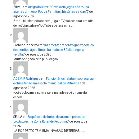
Elizeu
em
Artigo do leitor: ” O vício em jogos não rouba
apenas dinheiro. Rouba Famílias, histórias e vidas”
7 de
agosto de 2026
Brasil tá infestado de bets , liga a TV, vai acessar um site
de notícias, abre o YouTube aparece uma…
Eronildo Pinheiro
em
Vazamento em centro gastronômico
desperdiça água limpa há mais de 30 dias e gera
revolta
7 de agosto de 2026
Muito obrigado pelo publicação.
ADEMIR Rodrigues
em
Funcionários relatam sobrecarga
e clima tenso em escola municipal de Petrolina
7 de
agosto de 2026
vocês colocam a notícia pela metade cadê o nome da
escola
SEI LÁ
em
Sequência de furtos de arames preocupa
produtores na Zona Rural de Petrolina
7 de agosto de
2026
LÁ POR PERTO TEM UMA INVASÃO DE TERRAS......