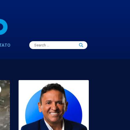
Search
TATO
Search
for: