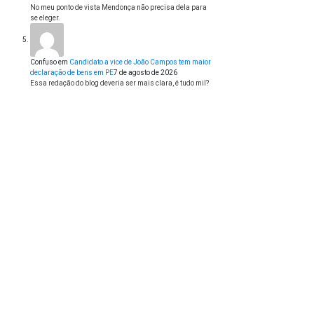
No meu ponto de vista Mendonça não precisa dela para
se eleger.
Confuso
em
Candidato a vice de João Campos tem maior
declaração de bens em PE
7 de agosto de 2026
Essa redação do blog deveria ser mais clara, é tudo mil?