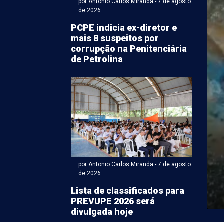
por Antonio Carlos Miranda - 7 de agosto
de 2026
PCPE indicia ex-diretor e
mais 8 suspeitos por
corrupção na Penitenciária
de Petrolina
 Karem Rodrigues (Com supervisão de ACM) - 07 de agosto
do prefeito de Uauá
 afogado em
ínio de Juazeiro
por Antonio Carlos Miranda - 7 de agosto
de 2026
ito de Uauá (Norte da Bahia), Marcos Lobo, Paulo Lobo
uinta-feira (6) após se afogar em ...
Lista de classificados para
PREVUPE 2026 será
divulgada hoje