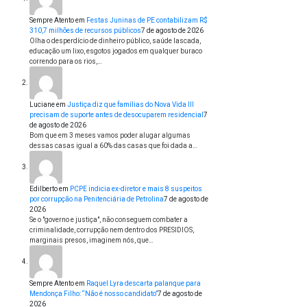
Sempre Atento
em
Festas Juninas de PE contabilizam R$
310,7 milhões de recursos públicos
7 de agosto de 2026
Olha o desperdício de dinheiro público, saúde lascada,
educação um lixo, esgotos jogados em qualquer buraco
correndo para os rios,…
Luciane
em
Justiça diz que famílias do Nova Vida III
precisam de suporte antes de desocuparem residencial
7
de agosto de 2026
Bom que em 3 meses vamos poder alugar algumas
dessas casas igual a 60% das casas que foi dada a…
Edilberto
em
PCPE indicia ex-diretor e mais 8 suspeitos
por corrupção na Penitenciária de Petrolina
7 de agosto de
2026
Se o "governo e justiça", não conseguem combater a
criminalidade, corrupção nem dentro dos PRESIDIOS,
marginais presos, imaginem nós, que…
Sempre Atento
em
Raquel Lyra descarta palanque para
Mendonça Filho: “Não é nosso candidato”
7 de agosto de
2026