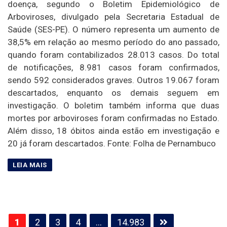
doença, segundo o Boletim Epidemiológico de
Arboviroses, divulgado pela Secretaria Estadual de
Saúde (SES-PE). O número representa um aumento de
38,5% em relação ao mesmo período do ano passado,
quando foram contabilizados 28.013 casos. Do total
de notificações, 8.981 casos foram confirmados,
sendo 592 considerados graves. Outros 19.067 foram
descartados, enquanto os demais seguem em
investigação. O boletim também informa que duas
mortes por arboviroses foram confirmadas no Estado.
Além disso, 18 óbitos ainda estão em investigação e
20 já foram descartados. Fonte: Folha de Pernambuco
Paginação
1
2
3
4
…
14.983