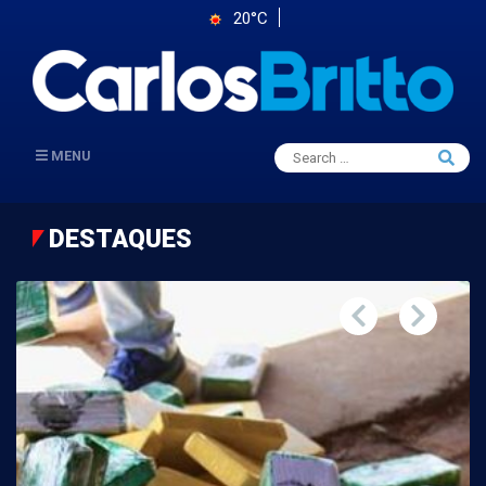
20°C
Search
MENU
Searc
for:
DESTAQUES