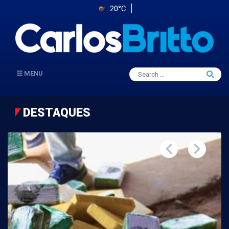
20°C
Search
MENU
Searc
for:
DESTAQUES