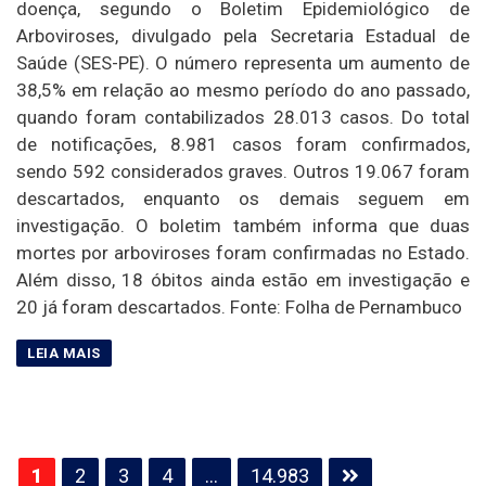
doença, segundo o Boletim Epidemiológico de
Arboviroses, divulgado pela Secretaria Estadual de
Saúde (SES-PE). O número representa um aumento de
38,5% em relação ao mesmo período do ano passado,
quando foram contabilizados 28.013 casos. Do total
de notificações, 8.981 casos foram confirmados,
sendo 592 considerados graves. Outros 19.067 foram
descartados, enquanto os demais seguem em
investigação. O boletim também informa que duas
mortes por arboviroses foram confirmadas no Estado.
Além disso, 18 óbitos ainda estão em investigação e
20 já foram descartados. Fonte: Folha de Pernambuco
Paginação
1
2
3
4
…
14.983