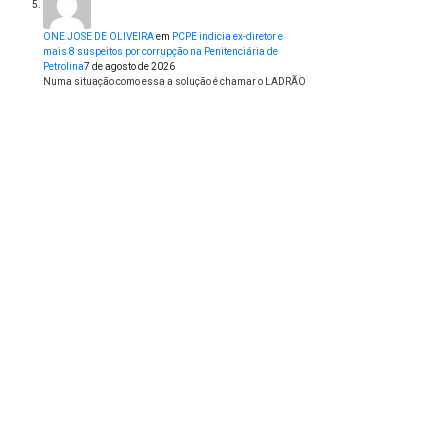
ONE JOSE DE OLIVEIRA
em
PCPE indicia ex-diretor e
mais 8 suspeitos por corrupção na Penitenciária de
Petrolina
7 de agosto de 2026
Numa situação como essa a solução é chamar o LADRÃO