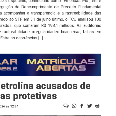
cias especiais, conhecidas como “Emendas Pix”, entre
rguição de Descumprimento de Preceito Fundamental
 acompanhar a transparência e a rastreabilidade das
rado ao STF em 31 de julho último, o TCU analisou 100
derados, que somaram R$ 198,1 milhões. As auditorias
rastreabilidade, irregularidades financeiras, falhas em
 Entre as ocorrências […]
etrolina acusados de
as protetivas
026 às 12:34