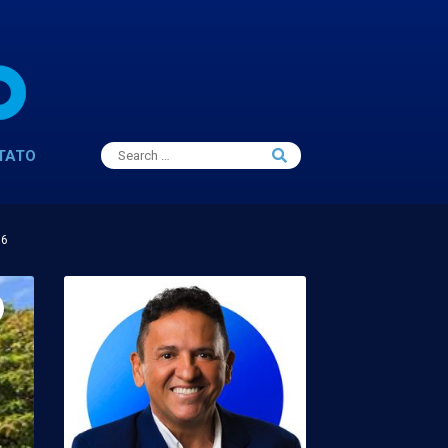
Search
TATO
Search
for:
16