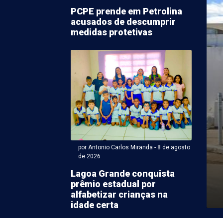
PCPE prende em Petrolina
acusados de descumprir
medidas protetivas
ntonio Carlos Miranda - 08 de agosto 2026 às 09:43
do deputado Carlos
é indiciado em inquérito
por Antonio Carlos Miranda - 8 de agosto
SS
de 2026
Lagoa Grande conquista
al (PF) concluiu o segundo inquérito sobre desvios de
prêmio estadual por
no Instituto Nacional do Seguro Social (INSS) e ...
alfabetizar crianças na
idade certa