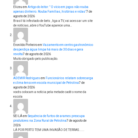
Elizeu
em
Artigo do leitor: ” O vício em jogos não rouba
apenas dinheiro. Rouba Famílias, histórias e vidas”
7 de
agosto de 2026
Brasil tá infestado de bets , liga a TV, vai acessar um site
de notícias, abre o YouTube aparece uma…
Eronildo Pinheiro
em
Vazamento em centro gastronômico
desperdiça água limpa há mais de 30 dias e gera
revolta
7 de agosto de 2026
Muito obrigado pelo publicação.
ADEMIR Rodrigues
em
Funcionários relatam sobrecarga
e clima tenso em escola municipal de Petrolina
7 de
agosto de 2026
vocês colocam a notícia pela metade cadê o nome da
escola
SEI LÁ
em
Sequência de furtos de arames preocupa
produtores na Zona Rural de Petrolina
7 de agosto de
2026
LÁ POR PERTO TEM UMA INVASÃO DE TERRAS......