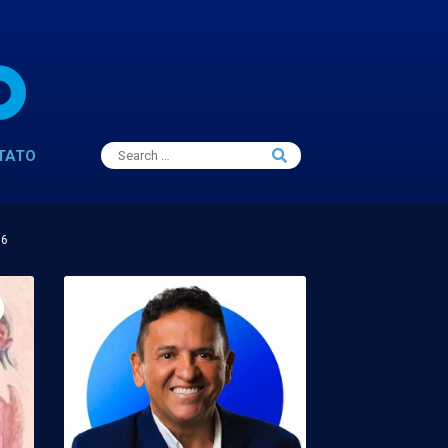
Search
TATO
Search
for:
16