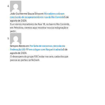
João Guilherme Souza Silva
em
Moradores cobram
conclusão de recapeamento em rua do Rio Corrente
5 de
agosto de 2026
Eu e vários moradores da Rua 18, no bairro Rio Corrente,
em Petrolina, viemos aqui mostrar nossa indignação e
pedir…
Sempre Atento
em
Por falta de consenso, decisão da
Federação UB-PP em coligar com Raquel é adiada
5 de
agosto de 2026
O desespero do grupo FBC estar na cara, cada dia que
passa as portas se fecham.