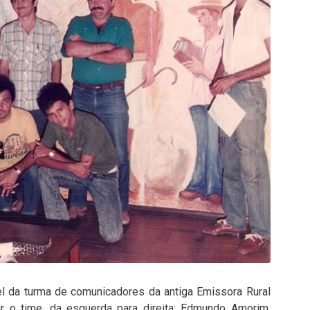
el da turma de comunicadores da antiga Emissora Rural
lar o time, da esquerda para direita: Edmundo Amorim,