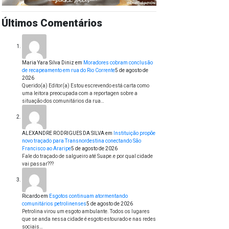
Últimos Comentários
Maria Yara Silva Diniz
em
Moradores cobram conclusão
de recapeamento em rua do Rio Corrente
5 de agosto de
2026
Querido(a) Editor(a) Estou escrevendo está carta como
uma leitora preocupada com a reportagen sobre a
situação dos comunitários da rua…
ALEXANDRE RODRIGUES DA SILVA
em
Instituição propõe
novo traçado para Transnordestina conectando São
Francisco ao Araripe
5 de agosto de 2026
Fale do traçado de salgueiro até Suape.e por qual cidade
vai passar???
Ricardo
em
Esgotos continuam atormentando
comunitários petrolinenses
5 de agosto de 2026
Petrolina virou um esgoto ambulante. Todos os lugares
que se anda nessa cidade é esgoto estourado e nas redes
sociais…