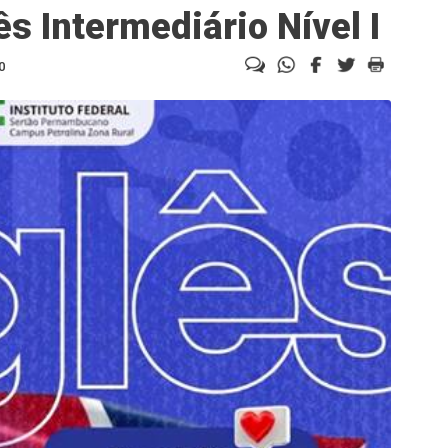
ês Intermediário Nível I
0