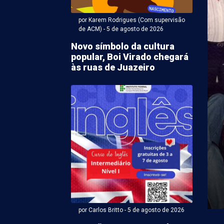
por Karem Rodrigues (Com supervisão
de ACM) - 5 de agosto de 2026
Novo símbolo da cultura
popular, Boi Virado chegará
às ruas de Juazeiro
r Karem Rodrigues (Com supervisão de ACM) - 05 de agosto
notificará
nsáveis por sucatas
reclamação em bairros
zeiro
ção da matéria sobre o acúmulo de sucatas nos
es e Alto da Aliança, em Juazeiro (BA), ...
por Carlos Britto - 5 de agosto de 2026