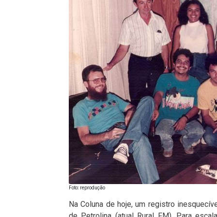
Foto: reprodução
Na Coluna de hoje, um registro inesquecív
de Petrolina (atual Rural FM). Para esca