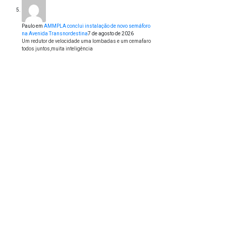
Paulo
em
AMMPLA conclui instalação de novo semáforo
na Avenida Transnordestina
7 de agosto de 2026
Um redutor de velocidade uma lombadas e um cemafaro
todos juntos,muita inteligência