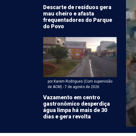
Descarte de resíduos gera
mau cheiro e afasta
frequentadores do Parque
do Povo
ntonio Carlos Miranda - 07 de agosto 2026 às 17:14
Roma e Suzana querem
o para canais a céu
por Karem Rodrigues (Com supervisão
de ACM) - 7 de agosto de 2026
 em Juazeiro
Vazamento em centro
gastronômico desperdiça
o após a Prefeitura de Juazeiro (BA) anunciar a
água limpa há mais de 30
is de R$ 110 milhões para ...
dias e gera revolta