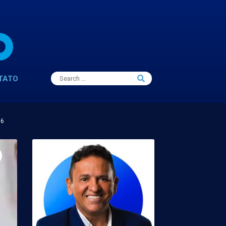
Search
TATO
Search
for:
16