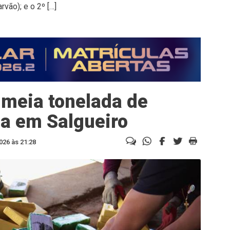
vão); e o 2º […]
 meia tonelada de
a em Salgueiro
026 às 21:28