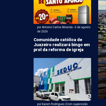
por Antonio Carlos Miranda - 6 de agosto
de 2026
Comunidade católica de
Juazeiro realizará bingo em
prol da reforma de igreja
ntonio Carlos Miranda - 06 de agosto 2026 às 19:21
 em Araripina segundo
to da morte de
sários em Ouricuri
l de Pernambuco (PCPE), por meio da 24ª Delegacia de
cídios (DPH) de Araripina, Sertão do ...
por Karem Rodrigues (Com supervisão