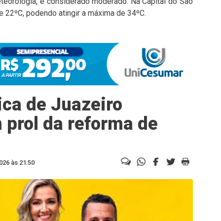
teorologia, é considerado moderado. Na Capital do São
e 22ºC, podendo atingir a máxima de 34ºC.
ca de Juazeiro
 prol da reforma de
026 às 21:50