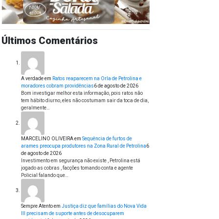
Últimos Comentários
A verdade
em
Ratos reaparecem na Orla de Petrolina e
moradores cobram providências
6 de agosto de 2026
Bom investigar melhor esta informação, pois ratos não
tem hábito diurno, eles não costumam sair da toca de dia,
geralmente…
MARCELINO OLIVEIRA
em
Sequência de furtos de
arames preocupa produtores na Zona Rural de Petrolina
6
de agosto de 2026
Investimento em segurança não existe , Petrolina está
jogado as cobras , facções tomando conta e agente
Policial falando que…
Sempre Atento
em
Justiça diz que famílias do Nova Vida
III precisam de suporte antes de desocuparem