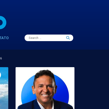
Search
TATO
Search
for:
16