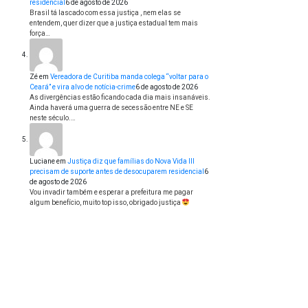
residencial
6 de agosto de 2026
Brasil tá lascado com essa justiça , nem elas se
entendem, quer dizer que a justiça estadual tem mais
força…
Zé
em
Vereadora de Curitiba manda colega “voltar para o
Ceará” e vira alvo de notícia-crime
6 de agosto de 2026
As divergências estão ficando cada dia mais insanáveis.
Ainda haverá uma guerra de secessão entre NE e SE
neste século.…
Luciane
em
Justiça diz que famílias do Nova Vida III
precisam de suporte antes de desocuparem residencial
6
de agosto de 2026
Vou invadir também e esperar a prefeitura me pagar
algum benefício, muito top isso, obrigado justiça