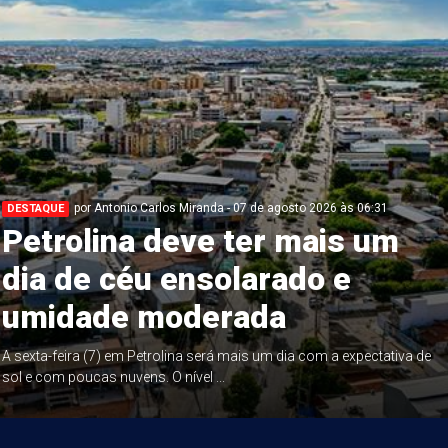
por Antonio Carlos Miranda - 07 de agosto 2026 às 06:31
DESTAQUE
Petrolina deve ter mais um
dia de céu ensolarado e
umidade moderada
A sexta-feira (7) em Petrolina será mais um dia com a expectativa de
sol e com poucas nuvens. O nível ...