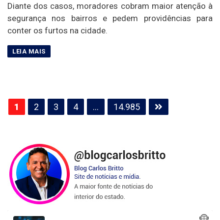
Diante dos casos, moradores cobram maior atenção à
segurança nos bairros e pedem providências para
conter os furtos na cidade.
Paginação
1
2
3
4
…
14.985
de
posts