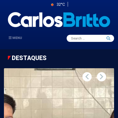
32°C
Search
MENU
Searc
for:
DESTAQUES