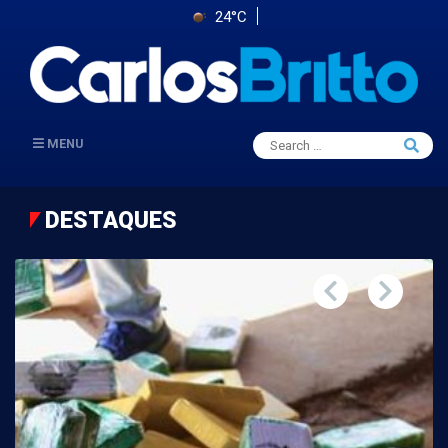
24°C
Search
MENU
Searc
for:
DESTAQUES