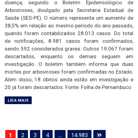
doença, segundo o Boletim Epidemiológico de
Arboviroses, divulgado pela Secretaria Estadual de
Saúde (SES-PE). O número representa um aumento de
38,5% em relação ao mesmo período do ano passado,
quando foram contabilizados 28.013 casos. Do total
de notificações, 8.981 casos foram confirmados,
sendo 592 considerados graves. Outros 19.067 foram
descartados, enquanto os demais seguem em
investigação. O boletim também informa que duas
mortes por arboviroses foram confirmadas no Estado.
Além disso, 18 óbitos ainda estão em investigação e
20 já foram descartados. Fonte: Folha de Pernambuco
Paginação
1
2
3
4
…
14.983