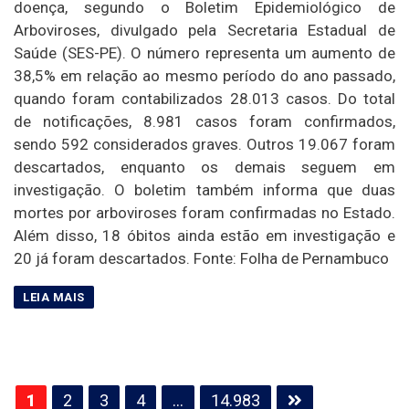
doença, segundo o Boletim Epidemiológico de
Arboviroses, divulgado pela Secretaria Estadual de
Saúde (SES-PE). O número representa um aumento de
38,5% em relação ao mesmo período do ano passado,
quando foram contabilizados 28.013 casos. Do total
de notificações, 8.981 casos foram confirmados,
sendo 592 considerados graves. Outros 19.067 foram
descartados, enquanto os demais seguem em
investigação. O boletim também informa que duas
mortes por arboviroses foram confirmadas no Estado.
Além disso, 18 óbitos ainda estão em investigação e
20 já foram descartados. Fonte: Folha de Pernambuco
Paginação
1
2
3
4
…
14.983