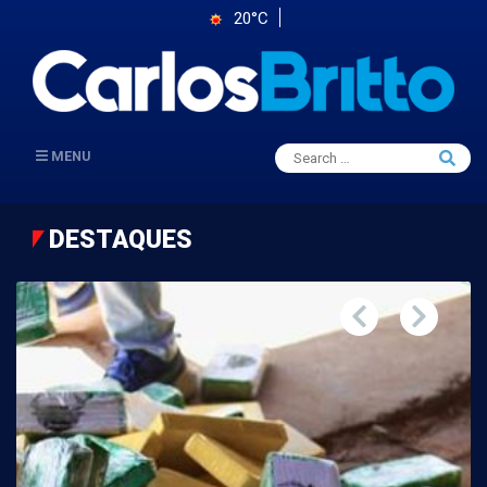
20°C
Search
MENU
Searc
for:
DESTAQUES