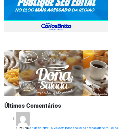
Últimos Comentários
Elizeu
em
Artigo do leitor: ” O vício em jogos não rouba apenas dinheiro. Rouba