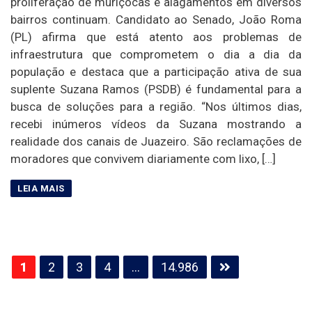
proliferação de muriçocas e alagamentos em diversos
bairros continuam. Candidato ao Senado, João Roma
(PL) afirma que está atento aos problemas de
infraestrutura que comprometem o dia a dia da
população e destaca que a participação ativa de sua
suplente Suzana Ramos (PSDB) é fundamental para a
busca de soluções para a região. “Nos últimos dias,
recebi inúmeros vídeos da Suzana mostrando a
realidade dos canais de Juazeiro. São reclamações de
moradores que convivem diariamente com lixo, […]
Paginação
1
2
3
4
…
14.986
de
posts