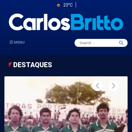
23°C
Search
MENU
Searc
for:
DESTAQUES