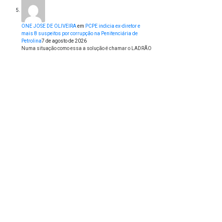
ONE JOSE DE OLIVEIRA
em
PCPE indicia ex-diretor e
mais 8 suspeitos por corrupção na Penitenciária de
Petrolina
7 de agosto de 2026
Numa situação como essa a solução é chamar o LADRÃO