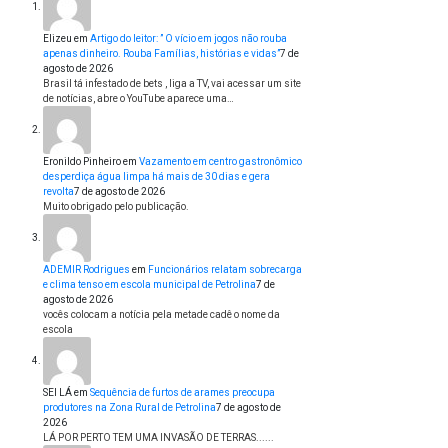
Elizeu
em
Artigo do leitor: ” O vício em jogos não rouba
apenas dinheiro. Rouba Famílias, histórias e vidas”
7 de
agosto de 2026
Brasil tá infestado de bets , liga a TV, vai acessar um site
de notícias, abre o YouTube aparece uma…
Eronildo Pinheiro
em
Vazamento em centro gastronômico
desperdiça água limpa há mais de 30 dias e gera
revolta
7 de agosto de 2026
Muito obrigado pelo publicação.
ADEMIR Rodrigues
em
Funcionários relatam sobrecarga
e clima tenso em escola municipal de Petrolina
7 de
agosto de 2026
vocês colocam a notícia pela metade cadê o nome da
escola
SEI LÁ
em
Sequência de furtos de arames preocupa
produtores na Zona Rural de Petrolina
7 de agosto de
2026
LÁ POR PERTO TEM UMA INVASÃO DE TERRAS......