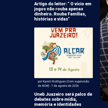
Artigo do leitor: ” O vício em
jogos não rouba apenas
dinheiro. Rouba Famílias,
histórias e vidas”
arlos Britto - 07 de agosto 2026 às 22:20
E pode conquistar três
as na Câmara Federal;
a vaga dependerá de
penho da chapa
por Karem Rodrigues (Com supervisão
tura de João Campos ao Governo de Pernambuco, a
de ACM) - 7 de agosto de 2026
de que o PSB monte uma das ...
Uneb Juazeiro será palco de
debates sobre mídia,
memória e identidades