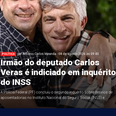
por Antonio Carlos Miranda - 08 de agosto 2026 às 09:43
POLÍTICA
Irmão do deputado Carlos
Veras é indiciado em inquérito
do INSS
A Polícia Federal (PF) concluiu o segundo inquérito sobre desvios de
aposentadorias no Instituto Nacional do Seguro Social (INSS) e ...