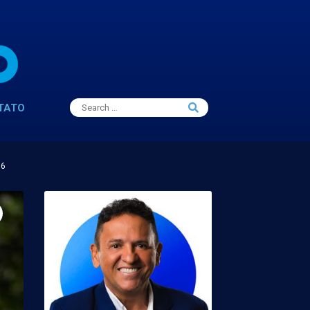
Search
TATO
Search
for:
16