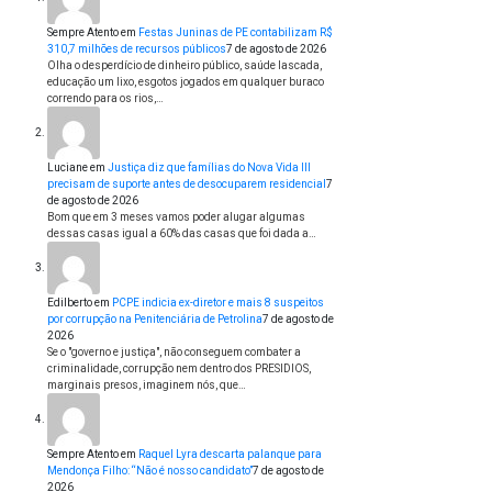
Sempre Atento
em
Festas Juninas de PE contabilizam R$
310,7 milhões de recursos públicos
7 de agosto de 2026
Olha o desperdício de dinheiro público, saúde lascada,
educação um lixo, esgotos jogados em qualquer buraco
correndo para os rios,…
Luciane
em
Justiça diz que famílias do Nova Vida III
precisam de suporte antes de desocuparem residencial
7
de agosto de 2026
Bom que em 3 meses vamos poder alugar algumas
dessas casas igual a 60% das casas que foi dada a…
Edilberto
em
PCPE indicia ex-diretor e mais 8 suspeitos
por corrupção na Penitenciária de Petrolina
7 de agosto de
2026
Se o "governo e justiça", não conseguem combater a
criminalidade, corrupção nem dentro dos PRESIDIOS,
marginais presos, imaginem nós, que…
Sempre Atento
em
Raquel Lyra descarta palanque para
Mendonça Filho: “Não é nosso candidato”
7 de agosto de
2026