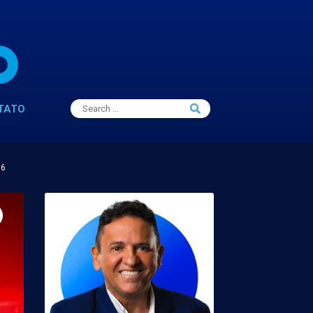
Search
TATO
Search
for:
16