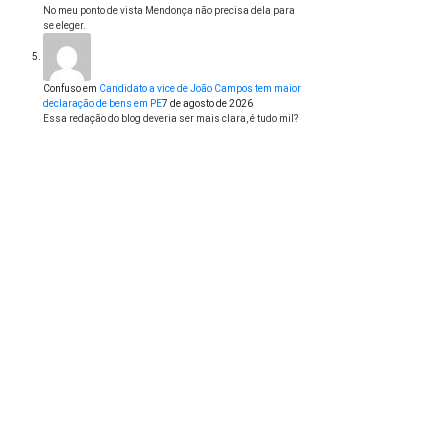
No meu ponto de vista Mendonça não precisa dela para
se eleger.
Confuso
em
Candidato a vice de João Campos tem maior
declaração de bens em PE
7 de agosto de 2026
Essa redação do blog deveria ser mais clara, é tudo mil?