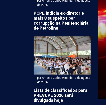
por Antonio Carlos Miranda - 7 de agosto
de 2026
PCPE indicia ex-diretor e
mais 8 suspeitos por
corrupção na Penitenciária
de Petrolina
ntonio Carlos Miranda - 07 de agosto 2026 às 10:33
a Municipal de
rari concede comenda a
to Carlos
por Antonio Carlos Miranda - 7 de agosto
de 2026
adual Roberto Carlos foi homenageado, na quarta-feira
nda 6 de Agosto, a mais alta honraria ...
Lista de classificados para
PREVUPE 2026 será
divulgada hoje