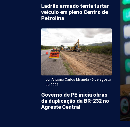
Ladrão armado tenta furtar
veículo em pleno Centro de
Petrolina
Antonio Carlos Miranda - 06 de agosto 2026 às 06:20
ve ser de céu
rado e possibilidade de
val moderado em
por Antonio Carlos Miranda - 6 de agosto
de 2026
ina
Governo de PE inicia obras
da duplicação da BR-232 no
(6) tem expectativa de céu ensolarado em Petrolina, com
Agreste Central
 possibilidade remota de chuvas. O serviço ...