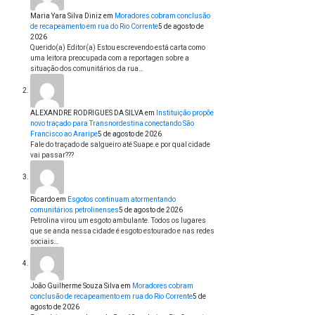
Maria Yara Silva Diniz
em
Moradores cobram conclusão
de recapeamento em rua do Rio Corrente
5 de agosto de
2026
Querido(a) Editor(a) Estou escrevendo está carta como
uma leitora preocupada com a reportagen sobre a
situação dos comunitários da rua…
ALEXANDRE RODRIGUES DA SILVA
em
Instituição propõe
novo traçado para Transnordestina conectando São
Francisco ao Araripe
5 de agosto de 2026
Fale do traçado de salgueiro até Suape.e por qual cidade
vai passar???
Ricardo
em
Esgotos continuam atormentando
comunitários petrolinenses
5 de agosto de 2026
Petrolina virou um esgoto ambulante. Todos os lugares
que se anda nessa cidade é esgoto estourado e nas redes
sociais…
João Guilherme Souza Silva
em
Moradores cobram
conclusão de recapeamento em rua do Rio Corrente
5 de
agosto de 2026