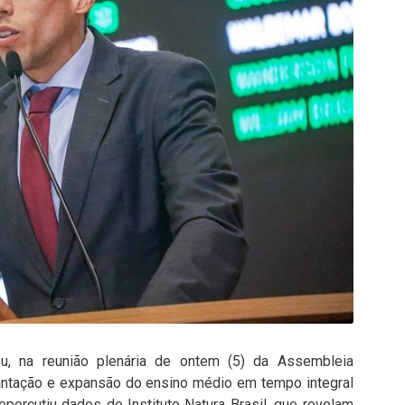
u, na reunião plenária de ontem (5) da Assembleia
lantação e expansão do ensino médio em tempo integral
epercutiu dados do Instituto Natura Brasil, que revelam