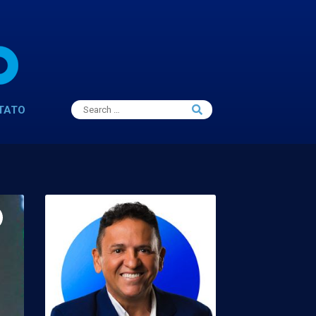
Search
TATO
Search
for: