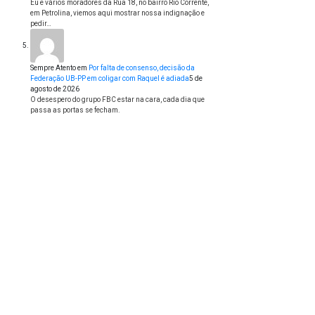
Eu e vários moradores da Rua 18, no bairro Rio Corrente,
em Petrolina, viemos aqui mostrar nossa indignação e
pedir…
Sempre Atento
em
Por falta de consenso, decisão da
Federação UB-PP em coligar com Raquel é adiada
5 de
agosto de 2026
O desespero do grupo FBC estar na cara, cada dia que
passa as portas se fecham.