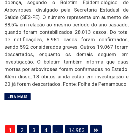
doença, segundo o Boletim Epidemiológico de
Arboviroses, divulgado pela Secretaria Estadual de
Saúde (SES-PE). O número representa um aumento de
38,5% em relação ao mesmo período do ano passado,
quando foram contabilizados 28.013 casos. Do total
de notificações, 8.981 casos foram confirmados,
sendo 592 considerados graves. Outros 19.067 foram
descartados, enquanto os demais seguem em
investigação. O boletim também informa que duas
mortes por arboviroses foram confirmadas no Estado.
Além disso, 18 óbitos ainda estão em investigação e
20 já foram descartados. Fonte: Folha de Pernambuco
Paginação
1
2
3
4
…
14.983