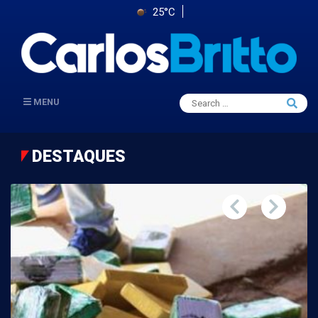
25°C
Search
MENU
Searc
for:
DESTAQUES