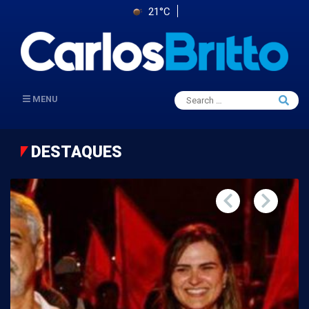
21°C
Search
MENU
Searc
for:
DESTAQUES