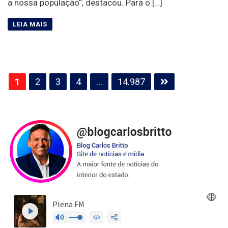
a nossa população“, destacou. Para o […]
Paginação
1
2
3
4
…
14.987
de
posts