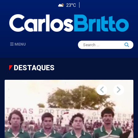
23°C
Search
MENU
Searc
for:
DESTAQUES