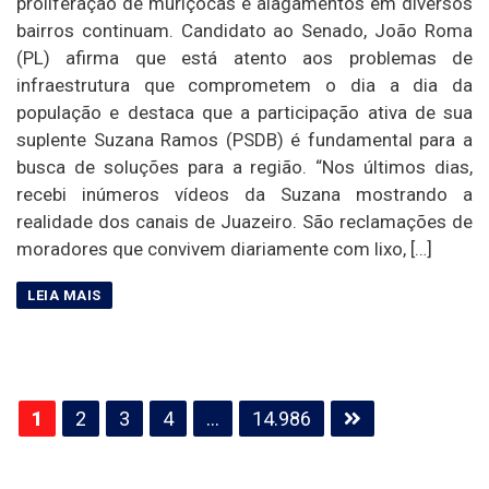
proliferação de muriçocas e alagamentos em diversos
bairros continuam. Candidato ao Senado, João Roma
(PL) afirma que está atento aos problemas de
infraestrutura que comprometem o dia a dia da
população e destaca que a participação ativa de sua
suplente Suzana Ramos (PSDB) é fundamental para a
busca de soluções para a região. “Nos últimos dias,
recebi inúmeros vídeos da Suzana mostrando a
realidade dos canais de Juazeiro. São reclamações de
moradores que convivem diariamente com lixo, […]
Paginação
1
2
3
4
…
14.986
de
posts