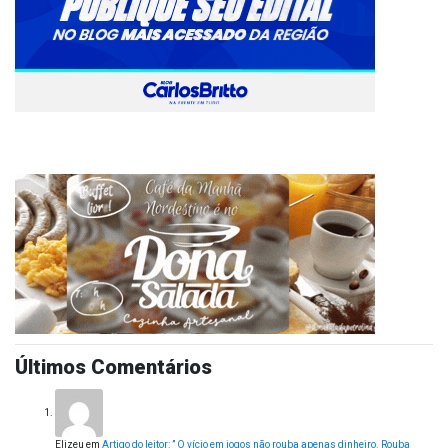
Últimos Comentários
Elizeu
em
Artigo do leitor: ” O vício em jogos não rouba apenas dinheiro. Rouba