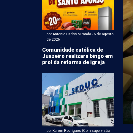
por Antonio Carlos Miranda - 6 de agosto
de 2026
Comunidade católica de
Juazeiro realizará bingo em
ntonio Carlos Miranda - 06 de agosto 2026 às 18:50
prol da reforma de igreja
ato a vice de João
s tem maior
ração de bens em PE
vice-governador de Pernambuco pela Frente Popular,
Republicanos), declarou R$ 3,7 milhões em bens à
por Karem Rodrigues (Com supervisão