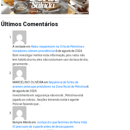
Últimos Comentários
A verdade
em
Ratos reaparecem na Orla de Petrolina e
moradores cobram providências
6 de agosto de 2026
Bom investigar melhor esta informação, pois ratos não
tem hábito diurno, eles não costumam sair da toca de dia,
geralmente…
MARCELINO OLIVEIRA
em
Sequência de furtos de
arames preocupa produtores na Zona Rural de Petrolina
6
de agosto de 2026
Investimento em segurança não existe , Petrolina está
jogado as cobras , facções tomando conta e agente
Policial falando que…
Sempre Atento
em
Justiça diz que famílias do Nova Vida
III precisam de suporte antes de desocuparem