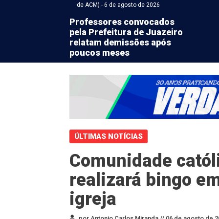
de ACM) - 6 de agosto de 2026
Professores convocados
pela Prefeitura de Juazeiro
relatam demissões após
poucos meses
ÚLTIMAS NOTÍCIAS
Comunidade católi
realizará bingo em
igreja
por Antonio Carlos Miranda //
06 de agosto de 2