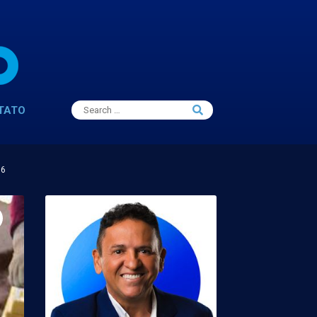
Search
TATO
Search
for:
16