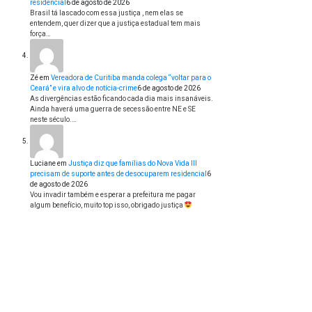
residencial
6 de agosto de 2026
Brasil tá lascado com essa justiça , nem elas se
entendem, quer dizer que a justiça estadual tem mais
força…
Zé
em
Vereadora de Curitiba manda colega “voltar para o
Ceará” e vira alvo de notícia-crime
6 de agosto de 2026
As divergências estão ficando cada dia mais insanáveis.
Ainda haverá uma guerra de secessão entre NE e SE
neste século.…
Luciane
em
Justiça diz que famílias do Nova Vida III
precisam de suporte antes de desocuparem residencial
6
de agosto de 2026
Vou invadir também e esperar a prefeitura me pagar
algum benefício, muito top isso, obrigado justiça