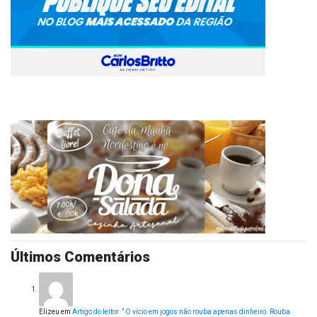
Últimos Comentários
Elizeu
em
Artigo do leitor: ” O vício em jogos não rouba apenas dinheiro. Rouba