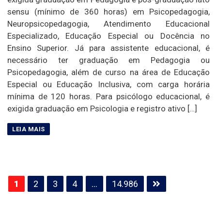
sensu (mínimo de 360 horas) em Psicopedagogia,
Neuropsicopedagogia, Atendimento Educacional
Especializado, Educação Especial ou Docência no
Ensino Superior. Já para assistente educacional, é
necessário ter graduação em Pedagogia ou
Psicopedagogia, além de curso na área de Educação
Especial ou Educação Inclusiva, com carga horária
mínima de 120 horas. Para psicólogo educacional, é
exigida graduação em Psicologia e registro ativo […]
Paginação
1
2
3
4
…
14.986
de
posts