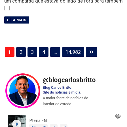
um comparsa que estava do lado de fora para também
[…]
Paginação
1
2
3
4
…
14.982
de
posts