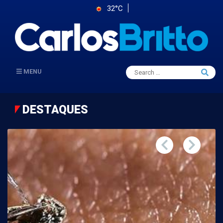
32°C
Search
MENU
Searc
for:
DESTAQUES