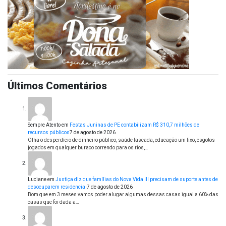
Últimos Comentários
Sempre Atento
em
Festas Juninas de PE contabilizam R$ 310,7 milhões de
recursos públicos
7 de agosto de 2026
Olha o desperdício de dinheiro público, saúde lascada, educação um lixo, esgotos
jogados em qualquer buraco correndo para os rios,…
Luciane
em
Justiça diz que famílias do Nova Vida III precisam de suporte antes de
desocuparem residencial
7 de agosto de 2026
Bom que em 3 meses vamos poder alugar algumas dessas casas igual a 60% das
casas que foi dada a…