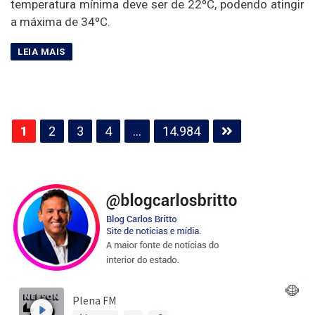
temperatura mínima deve ser de 22ºC, podendo atingir
a máxima de 34ºC.
Paginação
1
2
3
4
…
14.984
de
posts