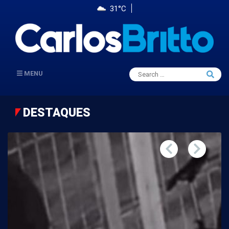
31°C
Search
MENU
Searc
for:
DESTAQUES