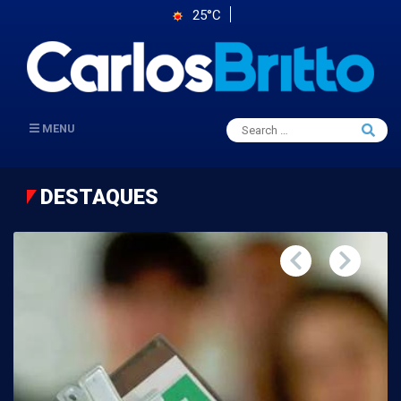
25°C
Search
MENU
Searc
for:
DESTAQUES