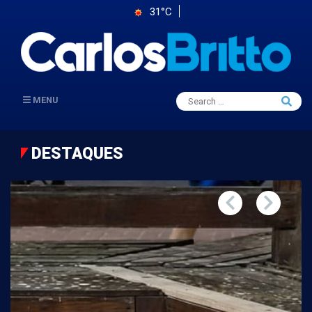
31°C
Search
MENU
Searc
for:
DESTAQUES