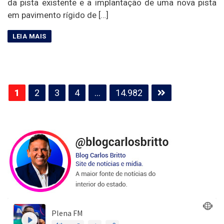
da pista existente e a implantação de uma nova pista
em pavimento rígido de […]
Paginação
1
2
3
4
…
14.982
de
posts