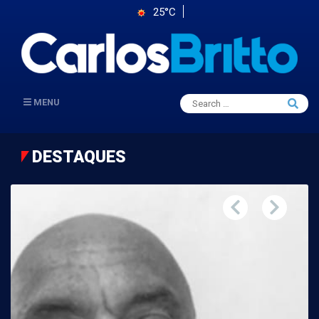
25°C
Search
MENU
Searc
for:
DESTAQUES