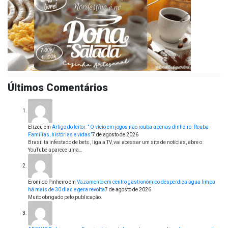
Últimos Comentários
Elizeu
em
Artigo do leitor: ” O vício em jogos não rouba apenas dinheiro. Rouba
Famílias, histórias e vidas”
7 de agosto de 2026
Brasil tá infestado de bets , liga a TV, vai acessar um site de notícias, abre o
YouTube aparece uma…
Eronildo Pinheiro
em
Vazamento em centro gastronômico desperdiça água limpa
há mais de 30 dias e gera revolta
7 de agosto de 2026
Muito obrigado pelo publicação.