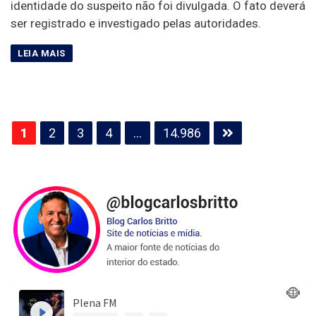
identidade do suspeito não foi divulgada. O fato deverá
ser registrado e investigado pelas autoridades.
Paginação
1
2
3
4
…
14.986
de
posts