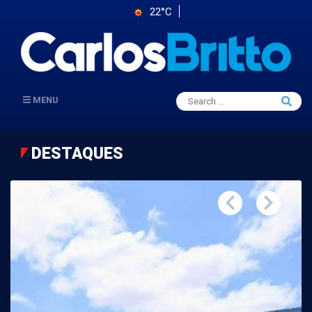
22°C
Search
MENU
Searc
for:
DESTAQUES