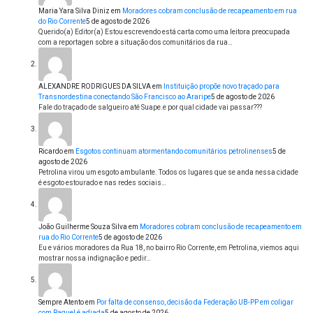
Maria Yara Silva Diniz
em
Moradores cobram conclusão de recapeamento em rua
do Rio Corrente
5 de agosto de 2026
Querido(a) Editor(a) Estou escrevendo está carta como uma leitora preocupada
com a reportagen sobre a situação dos comunitários da rua…
ALEXANDRE RODRIGUES DA SILVA
em
Instituição propõe novo traçado para
Transnordestina conectando São Francisco ao Araripe
5 de agosto de 2026
Fale do traçado de salgueiro até Suape.e por qual cidade vai passar???
Ricardo
em
Esgotos continuam atormentando comunitários petrolinenses
5 de
agosto de 2026
Petrolina virou um esgoto ambulante. Todos os lugares que se anda nessa cidade
é esgoto estourado e nas redes sociais…
João Guilherme Souza Silva
em
Moradores cobram conclusão de recapeamento em
rua do Rio Corrente
5 de agosto de 2026
Eu e vários moradores da Rua 18, no bairro Rio Corrente, em Petrolina, viemos aqui
mostrar nossa indignação e pedir…
Sempre Atento
em
Por falta de consenso, decisão da Federação UB-PP em coligar
com Raquel é adiada
5 de agosto de 2026