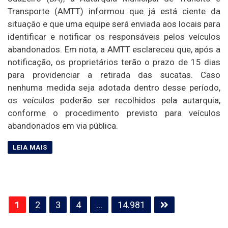
Transporte (AMTT) informou que já está ciente da
situação e que uma equipe será enviada aos locais para
identificar e notificar os responsáveis pelos veículos
abandonados. Em nota, a AMTT esclareceu que, após a
notificação, os proprietários terão o prazo de 15 dias
para providenciar a retirada das sucatas. Caso
nenhuma medida seja adotada dentro desse período,
os veículos poderão ser recolhidos pela autarquia,
conforme o procedimento previsto para veículos
abandonados em via pública.
Paginação
1
2
3
4
…
14.981
de