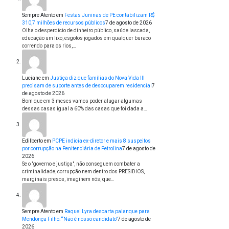
Sempre Atento
em
Festas Juninas de PE contabilizam R$
310,7 milhões de recursos públicos
7 de agosto de 2026
Olha o desperdício de dinheiro público, saúde lascada,
educação um lixo, esgotos jogados em qualquer buraco
correndo para os rios,…
Luciane
em
Justiça diz que famílias do Nova Vida III
precisam de suporte antes de desocuparem residencial
7
de agosto de 2026
Bom que em 3 meses vamos poder alugar algumas
dessas casas igual a 60% das casas que foi dada a…
Edilberto
em
PCPE indicia ex-diretor e mais 8 suspeitos
por corrupção na Penitenciária de Petrolina
7 de agosto de
2026
Se o "governo e justiça", não conseguem combater a
criminalidade, corrupção nem dentro dos PRESIDIOS,
marginais presos, imaginem nós, que…
Sempre Atento
em
Raquel Lyra descarta palanque para
Mendonça Filho: “Não é nosso candidato”
7 de agosto de
2026