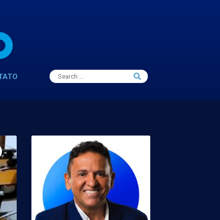
Search
TATO
Search
for: