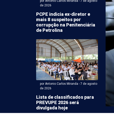
por Antonio Carlos Miranda - 7 de agosto
de 2026
PCPE indicia ex-diretor e
mais 8 suspeitos por
corrupção na Penitenciária
de Petrolina
por Antonio Carlos Miranda - 07 de agosto 2026 às 08:00
AL
ina e Juazeiro
ndem atendimentos do
co no final de semana
por Antonio Carlos Miranda - 7 de agosto
 novos cadastros, atualizações cadastrais e emissão
de 2026
es do Cadastro Único (CadÚnico) ficarão suspensos
 (7) ...
Lista de classificados para
PREVUPE 2026 será
divulgada hoje