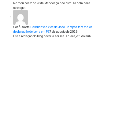
No meu ponto de vista Mendonça não precisa dela para
se eleger.
Confuso
em
Candidato a vice de João Campos tem maior
declaração de bens em PE
7 de agosto de 2026
Essa redação do blog deveria ser mais clara, é tudo mil?