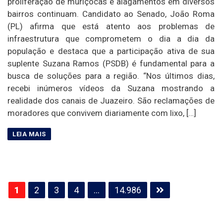
proliferação de muriçocas e alagamentos em diversos
bairros continuam. Candidato ao Senado, João Roma
(PL) afirma que está atento aos problemas de
infraestrutura que comprometem o dia a dia da
população e destaca que a participação ativa de sua
suplente Suzana Ramos (PSDB) é fundamental para a
busca de soluções para a região. “Nos últimos dias,
recebi inúmeros vídeos da Suzana mostrando a
realidade dos canais de Juazeiro. São reclamações de
moradores que convivem diariamente com lixo, […]
Paginação
1
2
3
4
…
14.986
de
posts