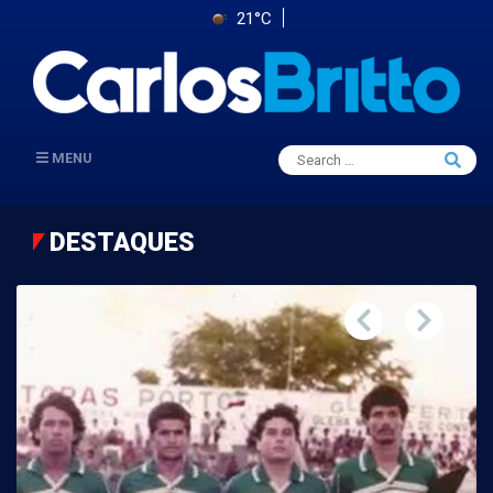
21°C
Search
MENU
Searc
for:
DESTAQUES