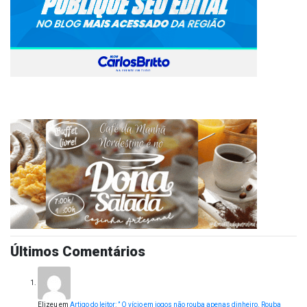
Últimos Comentários
Elizeu
em
Artigo do leitor: ” O vício em jogos não rouba apenas dinheiro. Rouba