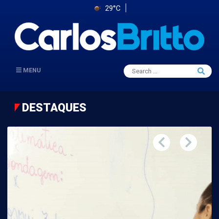
29°C
Search
MENU
Searc
for:
DESTAQUES