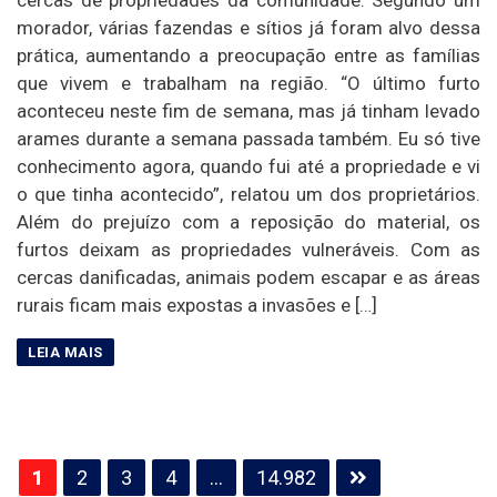
morador, várias fazendas e sítios já foram alvo dessa
prática, aumentando a preocupação entre as famílias
que vivem e trabalham na região. “O último furto
aconteceu neste fim de semana, mas já tinham levado
arames durante a semana passada também. Eu só tive
conhecimento agora, quando fui até a propriedade e vi
o que tinha acontecido”, relatou um dos proprietários.
Além do prejuízo com a reposição do material, os
furtos deixam as propriedades vulneráveis. Com as
cercas danificadas, animais podem escapar e as áreas
rurais ficam mais expostas a invasões e […]
Paginação
1
2
3
4
…
14.982