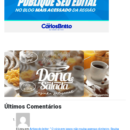
Últimos Comentários
Elizeu
em
Artigo do leitor: ” O vício em jogos não rouba apenas dinheiro. Rouba