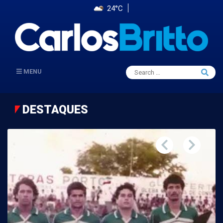
24°C
Search
MENU
Searc
for:
DESTAQUES