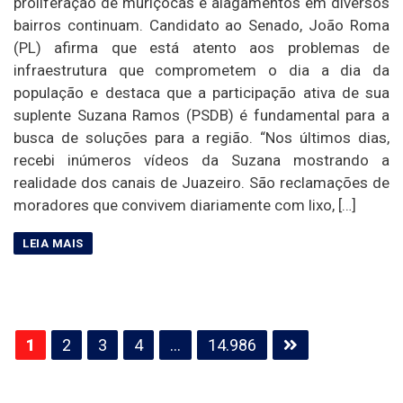
proliferação de muriçocas e alagamentos em diversos
bairros continuam. Candidato ao Senado, João Roma
(PL) afirma que está atento aos problemas de
infraestrutura que comprometem o dia a dia da
população e destaca que a participação ativa de sua
suplente Suzana Ramos (PSDB) é fundamental para a
busca de soluções para a região. “Nos últimos dias,
recebi inúmeros vídeos da Suzana mostrando a
realidade dos canais de Juazeiro. São reclamações de
moradores que convivem diariamente com lixo, […]
Paginação
1
2
3
4
…
14.986
de
posts