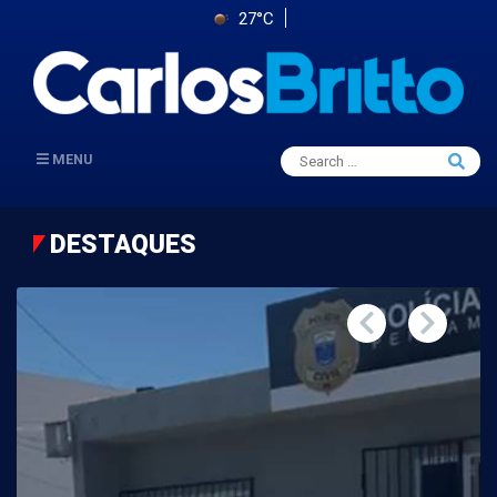
27°C
Search
MENU
Searc
for:
DESTAQUES