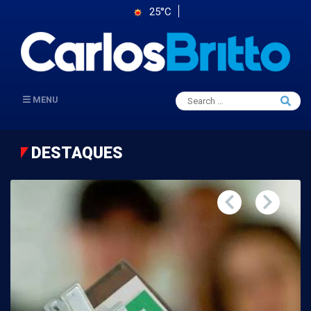
25°C
Search
MENU
Searc
for:
DESTAQUES