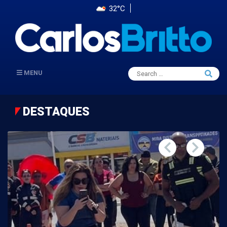
32°C
Search
MENU
Searc
for:
DESTAQUES