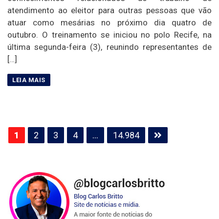
atendimento ao eleitor para outras pessoas que vão
atuar como mesárias no próximo dia quatro de
outubro. O treinamento se iniciou no polo Recife, na
última segunda-feira (3), reunindo representantes de
[…]
Paginação
1
2
3
4
…
14.984
de
posts