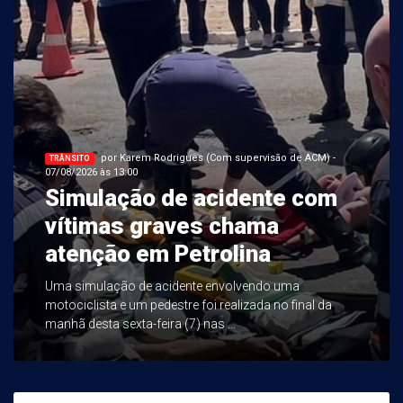
por Karem Rodrigues (Com supervisão de ACM) -
TRÂNSITO
07/08/2026 às 13:00
Simulação de acidente com
vítimas graves chama
atenção em Petrolina
Uma simulação de acidente envolvendo uma
motociclista e um pedestre foi realizada no final da
manhã desta sexta-feira (7) nas ...