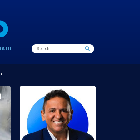
Search
TATO
Search
for:
16