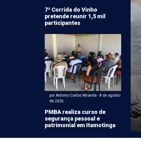
7ª Corrida do Vinho
pretende reunir 1,5 mil
participantes
ntonio Carlos Miranda - 08 de agosto 2026 às 17:23
discute segurança
a em Juazeiro e
a integração entre
uições
por Antonio Carlos Miranda - 8 de agosto
de 2026
úblico da Bahia (MPBA) discutiu, nesta semana, em
PMBA realiza curso de
tê Interinstitucional de Segurança Pública Integrada
segurança pessoal e
patrimonial em Itamotinga