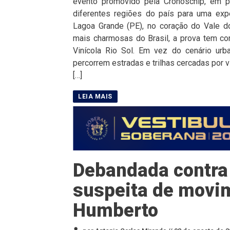
evento promovido pela Cronoschip, em pa
diferentes regiões do país para uma expe
Lagoa Grande (PE), no coração do Vale d
mais charmosas do Brasil, a prova tem com
Vinícola Rio Sol. Em vez do cenário urba
percorrem estradas e trilhas cercadas por 
[…]
Debandada contra 
suspeita de movim
Humberto