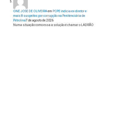
ONE JOSE DE OLIVEIRA
em
PCPE indicia ex-diretor e
mais 8 suspeitos por corrupção na Penitenciária de
Petrolina
7 de agosto de 2026
Numa situação como essa a solução é chamar o LADRÃO