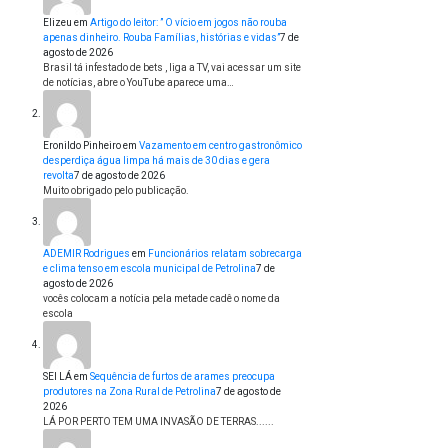
Elizeu
em
Artigo do leitor: ” O vício em jogos não rouba
apenas dinheiro. Rouba Famílias, histórias e vidas”
7 de
agosto de 2026
Brasil tá infestado de bets , liga a TV, vai acessar um site
de notícias, abre o YouTube aparece uma…
Eronildo Pinheiro
em
Vazamento em centro gastronômico
desperdiça água limpa há mais de 30 dias e gera
revolta
7 de agosto de 2026
Muito obrigado pelo publicação.
ADEMIR Rodrigues
em
Funcionários relatam sobrecarga
e clima tenso em escola municipal de Petrolina
7 de
agosto de 2026
vocês colocam a notícia pela metade cadê o nome da
escola
SEI LÁ
em
Sequência de furtos de arames preocupa
produtores na Zona Rural de Petrolina
7 de agosto de
2026
LÁ POR PERTO TEM UMA INVASÃO DE TERRAS......