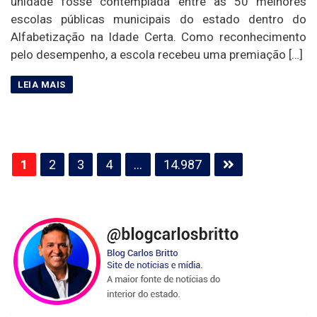
unidade fosse contemplada entre as 50 melhores
escolas públicas municipais do estado dentro do
Alfabetização na Idade Certa. Como reconhecimento
pelo desempenho, a escola recebeu uma premiação […]
Paginação
1
2
3
4
…
14.987
de
posts