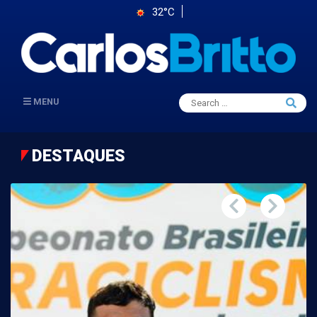
32°C
Search
MENU
Searc
for:
DESTAQUES