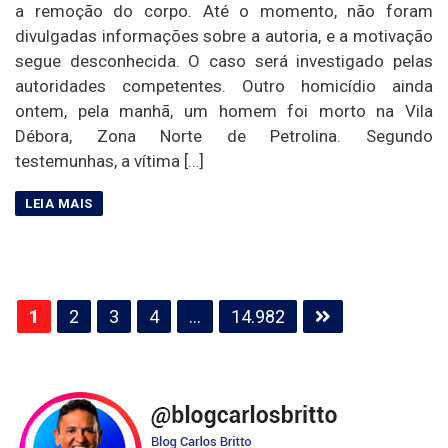
a remoção do corpo. Até o momento, não foram
divulgadas informações sobre a autoria, e a motivação
segue desconhecida. O caso será investigado pelas
autoridades competentes. Outro homicídio ainda
ontem, pela manhã, um homem foi morto na Vila
Débora, Zona Norte de Petrolina. Segundo
testemunhas, a vítima […]
Paginação
1
2
3
4
…
14.982
de
posts