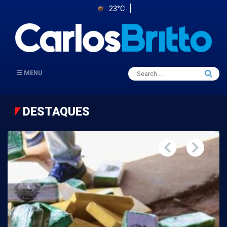
23°C
Search
MENU
Searc
for:
DESTAQUES