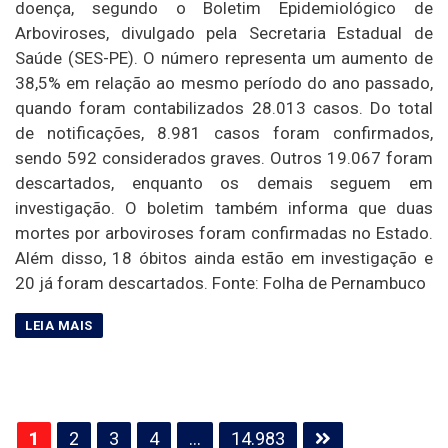
doença, segundo o Boletim Epidemiológico de
Arboviroses, divulgado pela Secretaria Estadual de
Saúde (SES-PE). O número representa um aumento de
38,5% em relação ao mesmo período do ano passado,
quando foram contabilizados 28.013 casos. Do total
de notificações, 8.981 casos foram confirmados,
sendo 592 considerados graves. Outros 19.067 foram
descartados, enquanto os demais seguem em
investigação. O boletim também informa que duas
mortes por arboviroses foram confirmadas no Estado.
Além disso, 18 óbitos ainda estão em investigação e
20 já foram descartados. Fonte: Folha de Pernambuco
Paginação
1
2
3
4
…
14.983