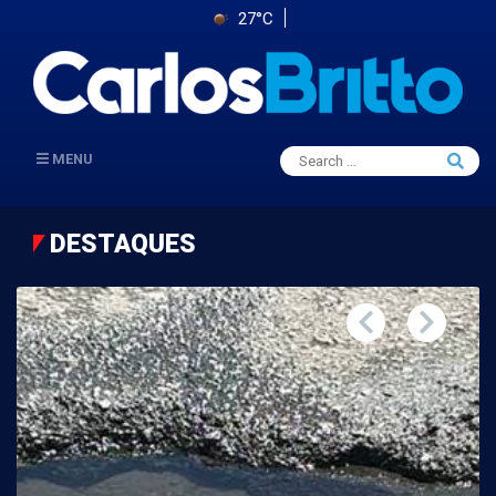
27°C
Search
MENU
Searc
for:
DESTAQUES