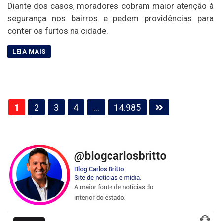
Diante dos casos, moradores cobram maior atenção à
segurança nos bairros e pedem providências para
conter os furtos na cidade.
Paginação
1
2
3
4
…
14.985
de
posts