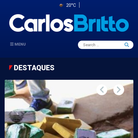
20°C
Search
MENU
Searc
for:
DESTAQUES