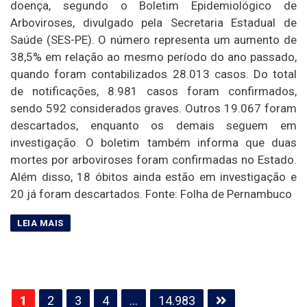
doença, segundo o Boletim Epidemiológico de
Arboviroses, divulgado pela Secretaria Estadual de
Saúde (SES-PE). O número representa um aumento de
38,5% em relação ao mesmo período do ano passado,
quando foram contabilizados 28.013 casos. Do total
de notificações, 8.981 casos foram confirmados,
sendo 592 considerados graves. Outros 19.067 foram
descartados, enquanto os demais seguem em
investigação. O boletim também informa que duas
mortes por arboviroses foram confirmadas no Estado.
Além disso, 18 óbitos ainda estão em investigação e
20 já foram descartados. Fonte: Folha de Pernambuco
Paginação
1
2
3
4
…
14.983