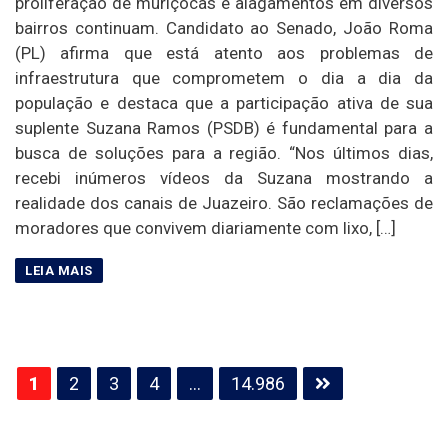
proliferação de muriçocas e alagamentos em diversos
bairros continuam. Candidato ao Senado, João Roma
(PL) afirma que está atento aos problemas de
infraestrutura que comprometem o dia a dia da
população e destaca que a participação ativa de sua
suplente Suzana Ramos (PSDB) é fundamental para a
busca de soluções para a região. “Nos últimos dias,
recebi inúmeros vídeos da Suzana mostrando a
realidade dos canais de Juazeiro. São reclamações de
moradores que convivem diariamente com lixo, […]
Paginação
1
2
3
4
…
14.986
de
posts