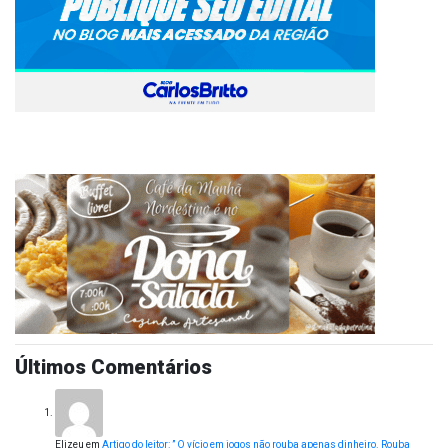
Últimos Comentários
Elizeu
em
Artigo do leitor: ” O vício em jogos não rouba apenas dinheiro. Rouba