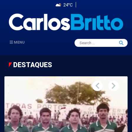
24°C
Search
MENU
Searc
for:
DESTAQUES