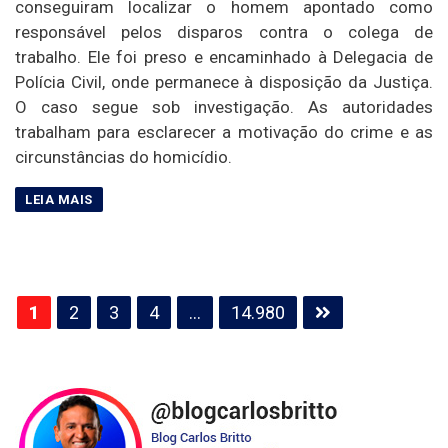
conseguiram localizar o homem apontado como
responsável pelos disparos contra o colega de
trabalho. Ele foi preso e encaminhado à Delegacia de
Polícia Civil, onde permanece à disposição da Justiça.
O caso segue sob investigação. As autoridades
trabalham para esclarecer a motivação do crime e as
circunstâncias do homicídio.
Paginação
1
2
3
4
…
14.980
de
posts