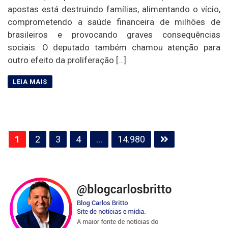
apostas está destruindo famílias, alimentando o vício,
comprometendo a saúde financeira de milhões de
brasileiros e provocando graves consequências
sociais. O deputado também chamou atenção para
outro efeito da proliferação […]
Paginação
1
2
3
4
…
14.980
de
posts