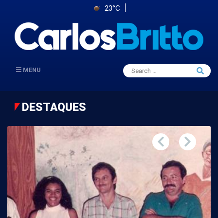
23°C
Search
MENU
Searc
for:
DESTAQUES