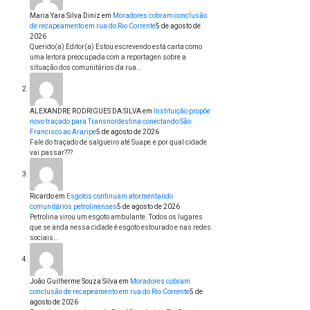
Maria Yara Silva Diniz
em
Moradores cobram conclusão
de recapeamento em rua do Rio Corrente
5 de agosto de
2026
Querido(a) Editor(a) Estou escrevendo está carta como
uma leitora preocupada com a reportagen sobre a
situação dos comunitários da rua…
ALEXANDRE RODRIGUES DA SILVA
em
Instituição propõe
novo traçado para Transnordestina conectando São
Francisco ao Araripe
5 de agosto de 2026
Fale do traçado de salgueiro até Suape.e por qual cidade
vai passar???
Ricardo
em
Esgotos continuam atormentando
comunitários petrolinenses
5 de agosto de 2026
Petrolina virou um esgoto ambulante. Todos os lugares
que se anda nessa cidade é esgoto estourado e nas redes
sociais…
João Guilherme Souza Silva
em
Moradores cobram
conclusão de recapeamento em rua do Rio Corrente
5 de
agosto de 2026