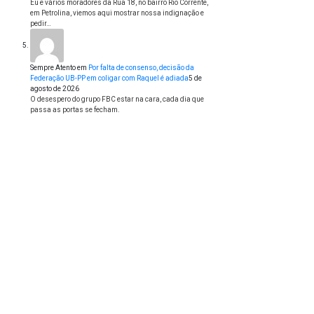
Eu e vários moradores da Rua 18, no bairro Rio Corrente,
em Petrolina, viemos aqui mostrar nossa indignação e
pedir…
Sempre Atento
em
Por falta de consenso, decisão da
Federação UB-PP em coligar com Raquel é adiada
5 de
agosto de 2026
O desespero do grupo FBC estar na cara, cada dia que
passa as portas se fecham.