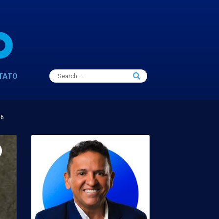
Search
TATO
Search
for:
16