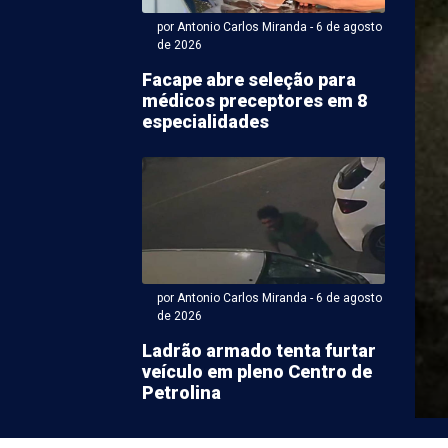
por Antonio Carlos Miranda - 6 de agosto
de 2026
Facape abre seleção para
médicos preceptores em 8
especialidades
ntonio Carlos Miranda - 06 de agosto 2026 às 07:34
tura dos trabalhos
ios no 2º semeste na
por Antonio Carlos Miranda - 6 de agosto
 de Petrolina é adiada
de 2026
Ladrão armado tenta furtar
os trabalhos plenários na Câmara de Petrolina neste
veículo em pleno Centro de
e, marcada para quinta-feira (6), foi adiada para a ...
Petrolina