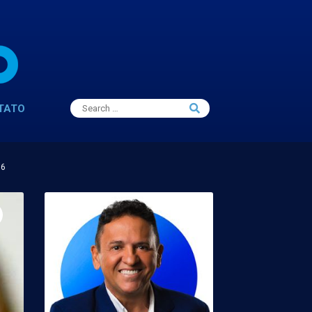
Search
TATO
Search
for:
16