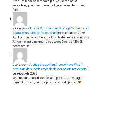
Brasil tá lascado com essa justiça , nem elas se
entendem, quer dizer que a justiça estadual tem mais
força…
Zé
em
Vereadora de Curitiba manda colega “voltar para o
Ceará” e vira alvo de notícia-crime
6 de agosto de 2026
As divergências estão ficando cada dia mais insanáveis.
Ainda haverá uma guerra de secessão entre NE e SE
neste século.…
Luciane
em
Justiça diz que famílias do Nova Vida III
precisam de suporte antes de desocuparem residencial
6
de agosto de 2026
Vou invadir também e esperar a prefeitura me pagar
algum benefício, muito top isso, obrigado justiça