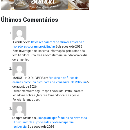
Últimos Comentários
A verdade
em
Ratos reaparecem na Orla de Petrolina e
moradores cobram providências
6 de agosto de 2026
Bom investigar melhor esta informação, pois ratos não
tem hábito diurno, eles não costumam sair da toca de dia,
geralmente…
MARCELINO OLIVEIRA
em
Sequência de furtos de
arames preocupa produtores na Zona Rural de Petrolina
6
de agosto de 2026
Investimento em segurança não existe , Petrolina está
jogado as cobras , facções tomando conta e agente
Policial falando que…
Sempre Atento
em
Justiça diz que famílias do Nova Vida
III precisam de suporte antes de desocuparem
residencial
6 de agosto de 2026