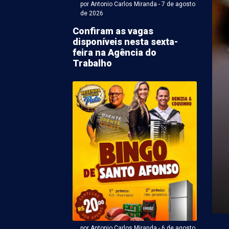
por Antonio Carlos Miranda - 7 de agosto
de 2026
Confiram as vagas
disponíveis nesta sexta-
feira na Agência do
Trabalho
Antonio Carlos Miranda - 07 de agosto 2026 às 06:31
ina deve ter mais um
 céu ensolarado e
de moderada
7) em Petrolina será mais um dia com a expectativa de
s nuvens. O nível ...
por Antonio Carlos Miranda - 6 de agosto