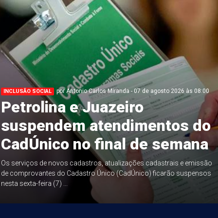
por Antonio Carlos Miranda - 07 de agosto 2026 às 08:00
INCLUSÃO SOCIAL
Petrolina e Juazeiro
suspendem atendimentos do
CadÚnico no final de semana
Os serviços de novos cadastros, atualizações cadastrais e emissão
de comprovantes do Cadastro Único (CadÚnico) ficarão suspensos
nesta sexta-feira (7) ...