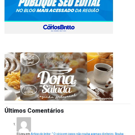
Últimos Comentários
Elizeu
em
Artigo do leitor: ” O vício em jogos não rouba apenas dinheiro. Rouba