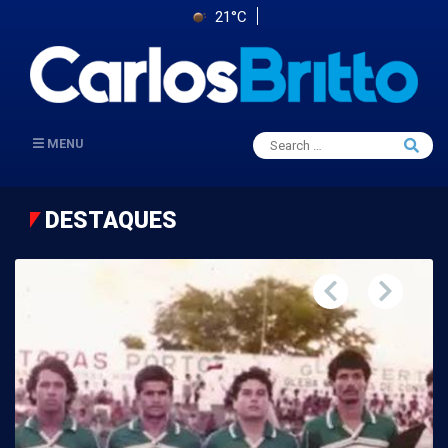
21°C
Search
MENU
Searc
for:
DESTAQUES