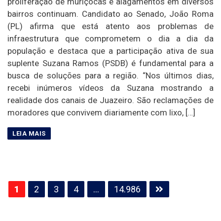
proliferação de muriçocas e alagamentos em diversos
bairros continuam. Candidato ao Senado, João Roma
(PL) afirma que está atento aos problemas de
infraestrutura que comprometem o dia a dia da
população e destaca que a participação ativa de sua
suplente Suzana Ramos (PSDB) é fundamental para a
busca de soluções para a região. “Nos últimos dias,
recebi inúmeros vídeos da Suzana mostrando a
realidade dos canais de Juazeiro. São reclamações de
moradores que convivem diariamente com lixo, […]
Paginação
1
2
3
4
…
14.986
de
posts