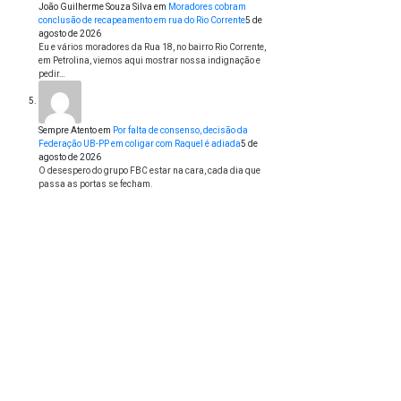
João Guilherme Souza Silva
em
Moradores cobram
conclusão de recapeamento em rua do Rio Corrente
5 de
agosto de 2026
Eu e vários moradores da Rua 18, no bairro Rio Corrente,
em Petrolina, viemos aqui mostrar nossa indignação e
pedir…
Sempre Atento
em
Por falta de consenso, decisão da
Federação UB-PP em coligar com Raquel é adiada
5 de
agosto de 2026
O desespero do grupo FBC estar na cara, cada dia que
passa as portas se fecham.