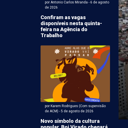
por Antonio Carlos Miranda - 6 de agosto
de 2026
Confiram as vagas
disponíveis nesta quinta-
feira na Agência do
Trabalho
ntonio Carlos Miranda - 05 de agosto 2026 às 20:00
ro: Motorista
portando 153 kg de
ha é detido pela PRF
ransportava 153 quilos de maconha foi detido, na
por Karem Rodrigues (Com supervisão
 após tentar fugir de uma fiscalização da ...
de ACM) - 5 de agosto de 2026
Novo símbolo da cultura
popular, Boi Virado chegará