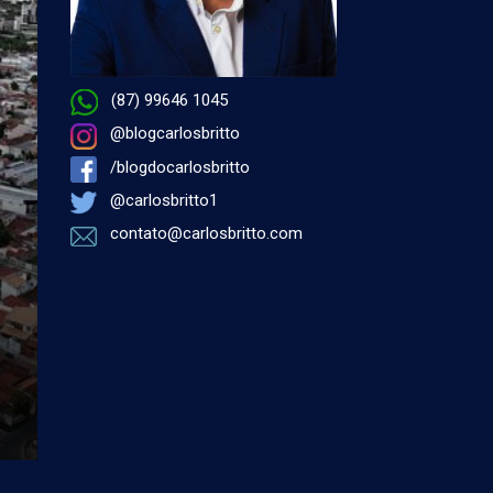
(87) 99646 1045
@blogcarlosbritto
/blogdocarlosbritto
@carlosbritto1
contato@carlosbritto.com
por Antonio Carlos Miranda - 05 de agosto 2026 à
PETROLINA
Éramos assim…
Na Coluna de hoje, um registro inesquecível da turma d
comunicadores da antiga Emissora Rural de Petrolina (
FM). ...