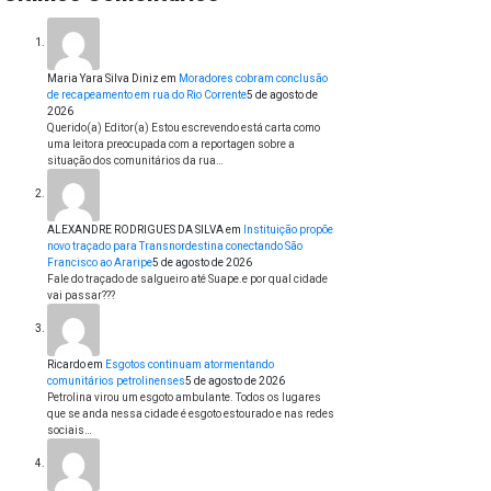
Maria Yara Silva Diniz
em
Moradores cobram conclusão
de recapeamento em rua do Rio Corrente
5 de agosto de
2026
Querido(a) Editor(a) Estou escrevendo está carta como
uma leitora preocupada com a reportagen sobre a
situação dos comunitários da rua…
ALEXANDRE RODRIGUES DA SILVA
em
Instituição propõe
novo traçado para Transnordestina conectando São
Francisco ao Araripe
5 de agosto de 2026
Fale do traçado de salgueiro até Suape.e por qual cidade
vai passar???
Ricardo
em
Esgotos continuam atormentando
comunitários petrolinenses
5 de agosto de 2026
Petrolina virou um esgoto ambulante. Todos os lugares
que se anda nessa cidade é esgoto estourado e nas redes
sociais…