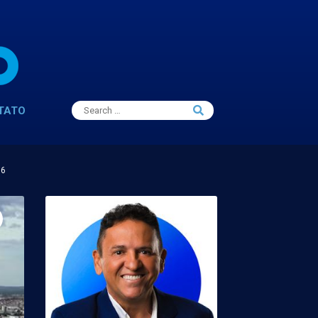
Search
TATO
Search
for:
16